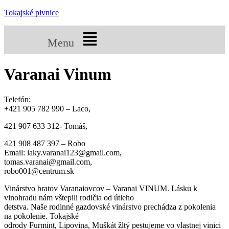
Tokajské pivnice
Menu
Varanai Vinum
Telefón:
+421 905 782 990 – Laco,
421 907 633 312- Tomáš,
421 908 487 397 – Robo
Email: laky.varanai123@gmail.com,
tomas.varanai@gmail.com,
robo001@centrum.sk
Vinárstvo bratov Varanaiovcov – Varanai VINUM. Lásku k
vinohradu nám vštepili rodičia od útleho
detstva. Naše rodinné gazdovské vinárstvo prechádza z pokolenia
na pokolenie. Tokajské
odrody Furmint, Lipovina, Muškát žltý pestujeme vo vlastnej vinici