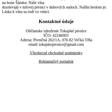
na hone Šándor. Naše vína
dozrievajú v tufovej pivnici v dubových sudoch. Naším heslom je:
Láska k vínu sa rodí vo vinici.
Kontaktné údaje
Občianske združenie Tokajské pivnice
IČO: 42246903
Adresa: Pivničná 262/1A, 076 82 Veľká Tŕňa
email: tokajskepivnice@gmail.com
Všeobecné obchodné podmienky
Reklamačný poriadok