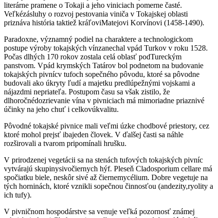
literárne pramene o Tokaji a jeho viniciach pomerne časté.
Veľkézásluhy o rozvoj pestovania viniča v Tokajskej oblasti
priznáva história taktiež kráľoviMatejovi Korvínovi (1458-1490).
Paradoxne, významný podiel na charaktere a technologickom
postupe výroby tokajských vínzanechal vpád Turkov v roku 1528.
Počas dlhých 170 rokov zostala celá oblasť podTureckým
panstvom. Vpád krymských Tatárov bol podnetom na budovanie
tokajských pivnícv tufoch sopečného pôvodu, ktoré sa pôvodne
budovali ako úkryty ľudí a majetku predlúpežnými vojskami a
nájazdmi nepriateľa. Postupom času sa však zistilo, že
dlhoročnédozrievanie vína v pivniciach má mimoriadne priaznivé
účinky na jeho chuť i celkovúkvalitu.
Pôvodné tokajské pivnice mali veľmi úzke chodbové priestory, cez
ktoré mohol prejsť ibajeden človek. V ďalšej časti sa náhle
rozširovali a tvarom pripomínali hrušku.
V prirodzenej vegetácii sa na stenách tufových tokajských pivníc
vytvárajú skupinysivočiernych hýf. Pleseň Cladosporium cellare má
spočiatku biele, neskôr sivé až čiernemycélium. Dobre vegetuje na
tých horninách, ktoré vznikli sopečnou činnosťou (andezity,ryolity a
ich tufy).
V pivničnom hospodárstve sa venuje veľká pozornosť známej