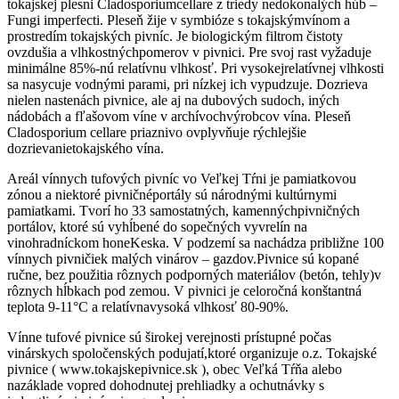
tokajskej plesni Cladosporiumcellare z triedy nedokonalých húb –
Fungi imperfecti. Pleseň žije v symbióze s tokajskýmvínom a
prostredím tokajských pivníc. Je biologickým filtrom čistoty
ovzdušia a vlhkostnýchpomerov v pivnici. Pre svoj rast vyžaduje
minimálne 85%-nú relatívnu vlhkosť. Pri vysokejrelatívnej vlhkosti
sa nasycuje vodnými parami, pri nízkej ich vypudzuje. Dozrieva
nielen nastenách pivnice, ale aj na dubových sudoch, iných
nádobách a fľašovom víne v archívochvýrobcov vína. Pleseň
Cladosporium cellare priaznivo ovplyvňuje rýchlejšie
dozrievanietokajského vína.
Areál vínnych tufových pivníc vo Veľkej Tŕni je pamiatkovou
zónou a niektoré pivničnéportály sú národnými kultúrnymi
pamiatkami. Tvorí ho 33 samostatných, kamennýchpivničných
portálov, ktoré sú vyhĺbené do sopečných vyvrelín na
vinohradníckom honeKeska. V podzemí sa nachádza približne 100
vínnych pivničiek malých vinárov – gazdov.Pivnice sú kopané
ručne, bez použitia rôznych podporných materiálov (betón, tehly)v
rôznych hĺbkach pod zemou. V pivnici je celoročná konštantná
teplota 9-11°C a relatívnavysoká vlhkosť 80-90%.
Vínne tufové pivnice sú širokej verejnosti prístupné počas
vinárskych spoločenských podujatí,ktoré organizuje o.z. Tokajské
pivnice ( www.tokajskepivnice.sk ), obec Veľká Tŕňa alebo
nazáklade vopred dohodnutej prehliadky a ochutnávky s