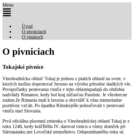
Menu
Úvod
O pivniciach
O vinároch
O pivniciach
Tokajské pivnice
Vinohradnícka oblasť Tokaj je jednou z piatich oblastí na svete, v
ktorých možno dopestovať hrozno na výrobu prírodne sladkých vín.
Prvopočiatky pestovania viniča v tejto oblastispadajú do obdobia
nadvlády Rimanov, kedy bol kraj súčasťou Panónie. Je všeobecne
známe,že Rimania mali k hroznu a obzvlášť k vínu mimoriadne
pozitívny vzťah. Po úpadku Rímskejríše pokračovali v pestovaní
viniča starí Slovania.
Prvá oficiálna písomná zmienka o Vinohradníckej oblasti Tokaj je z
roku 1248, kedy kráľBélla IV. daroval vinicu a vínny domček pri
Sárospataku pre Levočské prepoštstvo. Odspomínaného roku sú